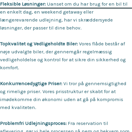
Fleksible Løsninger:
Uanset om du har brug for en bil til
Me
en enkelt dag, en weekend getaway eller
længerevarende udlejning, har vi skræddersyede
løsninger, der passer til dine behov.
Topkvalitet og Vedligeholdte Biler:
Vores flåde består af
nøje udvalgte biler, der gennemgår regelmæssig
vedligeholdelse og kontrol for at sikre din sikkerhed og
komfort.
Konkurrencedygtige Priser:
Vi tror på gennemsigtighed
og rimelige priser. Vores prisstruktur er skabt for at
imødekomme din økonomi uden at gå på kompromis
med kvaliteten.
Problemfri Udlejningsproces:
Fra reservation til
aflevering, gør vi hele processen så nem og bekvem som