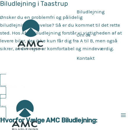
Biludlejning i Taastrup
Gå
til
Biludlejning
Ønsker du en problemfri og pålidelig
indholdet
biludlejningsoplevelse? Så er du kommet til det rette
sted. Hos AMC Biludlejning forstår vi vigtigheden af at
Om os
levere biler, der ikke kun får dig fra A til B, men også
sikrer, at din rejse er komfortabel og mindeværdig.
Kontakt
Biludlejning
Kontakt os
Hvorfor Vælge AMC Biludlejning:
Ma